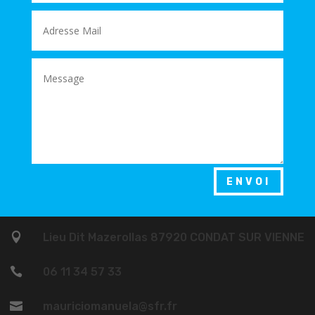
ENVOI

Lieu Dit Mazerollas 87920 CONDAT SUR VIENNE

06 11 34 57 33

mauriciomanuela@sfr.fr